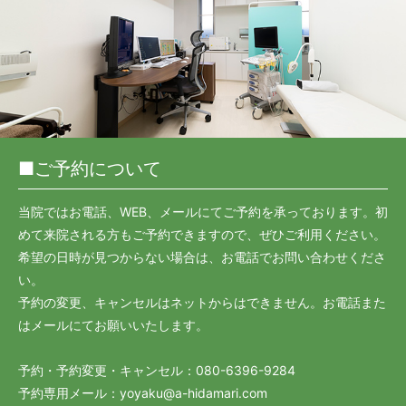
2026/04/17
休診日のご案内
8月27日 （木) 休診
8月28日 （金) 休診
8月29日 （土) 休診
ご迷惑をおかけしますが、何卒よろしくお願いいたします。
■ご予約について
当院ではお電話、WEB、メールにてご予約を承っております。初
めて来院される方もご予約できますので、ぜひご利用ください。
希望の日時が見つからない場合は、お電話でお問い合わせくださ
い。
予約の変更、キャンセルはネットからはできません。お電話また
はメールにてお願いいたします。
予約・予約変更・キャンセル：
080-6396-9284
予約専用メール：
yoyaku@a-hidamari.com