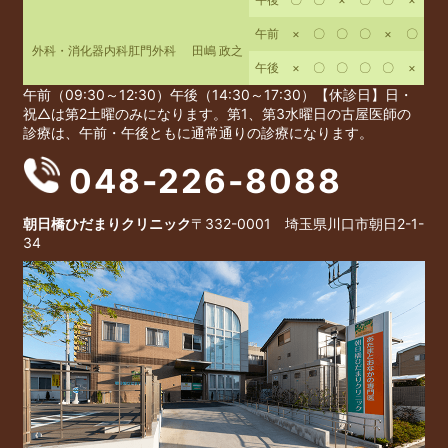
令和8年6月の診療報酬改定に伴い、当院における診療および
患者様へのご案内が以下の通り変更となります。療養計画書へ
午前
×
〇
〇
〇
×
〇
のご署名が不要になります これまで、療養計画書の発行にあ
外科・消化器内科肛門外科
田嶋 政之
たり患者様のご署名（サイン）をいただいておりましたが、今
午後
×
〇
〇
〇
〇
×
回の改定によりご署名が不要となりました。引き続き、療養計
午前（09:30～12:30）午後（14:30～17:30）【休診日】日・
画書を活用した丁寧な指導・管理を行ってまいります。
祝
△は第2土曜のみになります。第1、第3水曜日の古屋医師の
診療は、午前・午後ともに通常通りの診療になります。
・眼科・歯科との連携について（糖尿病の患者様） 糖尿病の
重症化予防のため、必要に応じて眼科や歯科の専門医療機関を
048-226-8088
ご紹介し、緊密に連携して治療にあたります。
・ 長期処方・リフィル処方箋について 患者様の状態に応じ、
医師の判断のもと、28日以上の長期の投薬やリフィル処方箋
朝日橋ひだまりクリニック
〒332-0001 埼玉県川口市朝日2-1-
34
の交付を行う場合がございます。
2026/05/13
令和8年度川口市人間ドック・特定健診・がん検診 予約のお
知らせ
6月15日（月）から予約開始となります。 お電話での予約はで
きませんのでご了承お願いします。 予約時の持ち物をご持参
し直接受付までお声かけ下さい。 〈予約受付時間〉 平日
9：30～15：00まで 土曜9：30～11：00まで 【人間ドッ