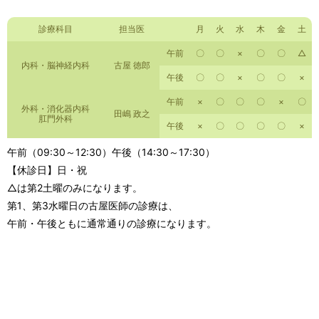
診療科目
担当医
月
火
水
木
金
土
午前
〇
〇
×
〇
〇
△
内科・脳神経内科
古屋 徳郎
午後
〇
〇
×
〇
〇
×
午前
×
〇
〇
〇
×
〇
外科・消化器内科
田嶋 政之
肛門外科
午後
×
〇
〇
〇
〇
×
午前（09:30～12:30）午後（14:30～17:30）
【休診日】日・祝
△は第2土曜のみになります。
第1、第3水曜日の古屋医師の診療は、
午前・午後ともに通常通りの診療になります。