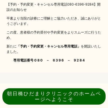
【予約・予約変更・キャンセル専用電話080-6396-9284】開
設のお知らせ
平素より当院の診療にご理解とご協力いただき、誠にありがと
うございます。
この度、患者様の予約受付や予約変更をよりスムーズに行うた
め、
新たに
「予約・予約変更・キャンセル専用電話」
を開設いたし
ました。
専用電話番号 0 8 0 － 6 3 9 6 － 9 2 8 4
上記の専用番号へおかけいただけますようお願い申し上げま
す。
【予約なしでご来院される患者様へ】
当院では、予約なしでの直接来院による診察も承っておりま
朝日橋ひだまりクリニックのホームペ
す。
ージへようこそ
予約状況によっては、お待ちいただく時間が長くなる場合がご
ざいます。