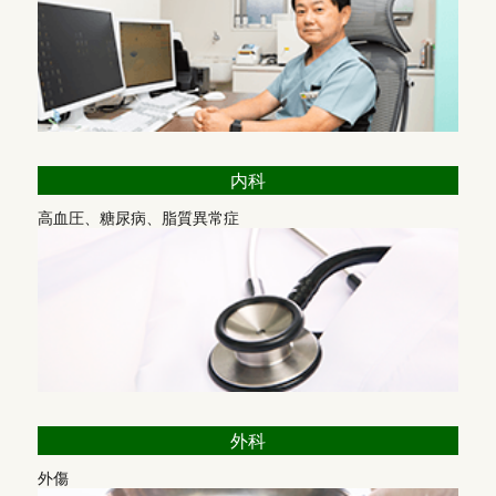
☆電子資格確認を利用して取得した診療情報を、閲覧または活
用できる体制を有しています。
☆電子処方箋を発行する体制を導入しております。
☆電子カルテ情報共有サービスを活用できる体制を導入予定で
す。
☆マイナンバーカードの健康保険証利用の使用について、
お声がけやポスター掲示を行っております。
内科
・
明細書発行体制等加算
⇒ 令和8年6月より電子的診療情
高血圧、糖尿病、脂質異常症
報連携体制整備加算へ変更されました
当院では、医療の透明化や患者様への情報提供を積極的に推進
していく観点から、領収書の発行の際に個別の診療報酬の算定
項目がわかる明細書を無料で発行しております。
明細書には、使用された薬剤の名称や行われた検査の名称が記
載されます。
明細書の発行を希望されない方は、窓口にてその旨をお申し出
ください。
※自動精算機で精算される際は自動的に発行されるため、必ず
外科
お持ち帰りください。
また、公費負担医療の受給者で医療費の自己負担がない方につ
外傷
いても、明細書を無料で発行しております。ご希望の場合は、