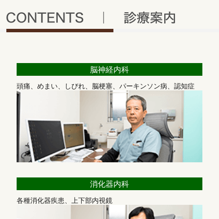
まいります。
何卒よろしくお願い申し上げます。
2026/05/17
診療報酬に関する院内掲示
脳神経内科
・
電子的診療情報連携体制整備加算
【令和8年6月から】
頭痛、めまい、しびれ、脳梗塞、パーキンソン病、認知症
☆当院では診察室等において、オンライン資格確認等システム
により取得した診療情報を活用した診療を実施しております。
☆医療ＤＸを通じて質の高い医療を提供できるよう取り組んで
おります。
☆算定した診療報酬の区分・項目の名称及びその点数又は金額
を記載した詳細な明細書を無料で交付しております。
・
医療DX推進体制加算
⇒ 令和8年6月より電子的診療情報
連携体制整備加算へ変更されました
医療DX推進体制加算に係る掲示につい以下の対応を行ってお
消化器内科
ります。
各種消化器疾患、上下部内視鏡
☆オンライン請求を行い、オンライン資格確認を行う体制を有
しています。