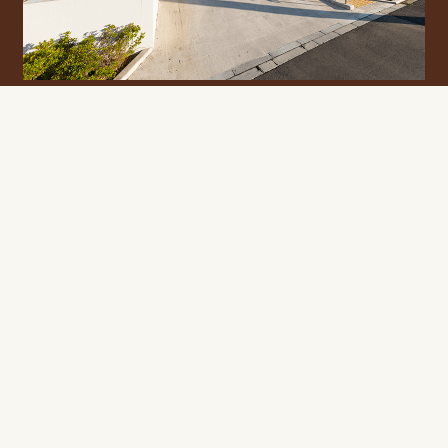
ク】 当院では人間ドックの眼底検査はありません。 対象者：
川口市国民健康保険にご加入の方 30～64歳のかた 費用
9.900円 65歳以上 費用 6.600円 予約時の持ち物：診察券・
保険証・受診券・がん検診の受診券（ハガキ） ※30～39歳ま
でのかたは受診券・がん検診の受診券（ハガキ）不要。 【特
定健診】 対象者：川口市国民健康保険にご加入の方 40～74歳
のかた 費用 無料 75歳～ 費用 無料 予
約時の持ち物：診察券・保険証・受診券・受診票 【大腸が
ん・肺がん・胃がん・前立腺がん・肝炎検診】 対象者：大腸
がん検診 40歳以上 費用500円 （70歳以上・生活保護受
給者・非課税世帯は無料） 対象者：肺がん検診 40歳以
上 費用500円 （70歳以上・生活保護受給者・非課税世帯
は無料） 対象者：胃がん検診 50歳以上 費用2.000円
（70歳以上・生活保護受給者・非課税世帯は無料） 対象者：
前立腺がん検診 50歳・55歳・60歳・65歳・70歳・75歳
になる男性 費用500円 （70歳以上・生活保護受給者・非
課税世帯は無料） ※前立腺の疾患で、治療中・経過観察中のか
たは予約不可。 対象者：肝炎 検診 20歳以上 費用 無料
生涯に一度 予約時の持ち物 ：診察券・受診券（ハガキ） ：生
活保護受給されているかたは受給者証・受診券（ハガキ） ：