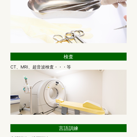
窓口までお声掛けください。
【
ベースアップ評価料
】
物価高騰や賃上げが進む中で、良質な医療サービスを提供し、
患者様に安心して診療を受けていただく環境を整えるため、医
療従事者の賃上げを行い人材確保に努める、診療報酬改定で新
設された取り組みです。
患者様には、診療費の一部ご負担がかかる場合がありますが、
検査
ご理解くださいますようお願いいたします。ベースアップ評価
CT、MRI、超音波検査・・・等
料による診療費の上乗せ分は、医療従事者の賃上げにすべて充
てられます。
【
外来感染対策向上加算
】
厚生労働省が定める「外来感染対策向上加算」の施設基準を満
たし、診療報酬の算定をしております。感染管理者である院長
が中心となり、従業員全員で院内感染対策を推進しておりま
す。
発熱やその他感染症を疑う症状のある患者様には、感染対策を
言語訓練
講じ、一般診療の方と分けた診療スペースを確保して対応して
おります。