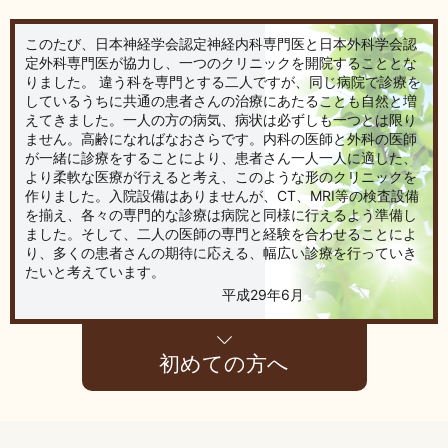
あらかじめご了承ください。
このたび、日本神経学会認定神経内科専門医と日本外科学会認
お時間に余裕を持ってご来院いただけますよう、よろしくお願
定外科専門医が協力し、一つのクリニックを開院することとな
い申し上げます。
りました。 違う科を専門とする二人ですが、同じ病院で診療を
しているうちに共通の患者さんの治療にあたることも自然と増
■
対象となる診療科
えてきました。一人の方の病気、病状は必ずしも一つとは限り
ません。高齢になればなおさらです。内科の医師と外科の医師
消化器内科
・
外科 ・ 内科
・
肛門科
・
脳神経内科
が一緒に診療をすることにより、患者さん一人一人に適した、
より柔軟な医療が行えると考え、このような形のクリニックを
■ 受付時間
作りました。入院設備はありませんが、CT、MRI等の検査設備
月 ～ 金 【 9 ： 30 〜 17 ： 30 】
を揃え、各々の専門的な診療は病院と同様に行えるよう準備し
ました。そして、二人の医師の専門と経験を合わせることによ
土 【 9 ： 30 〜 12 ： 30 】
り、多くの患者さんの期待に応える、幅広い診療を行っていき
たいと考えています。
（日曜・祝日は除く）
平成29年6月
⚠️ご注意ください
初めての方へ
予約・予約変更・キャンセル以外のお問い合わせは、
従来通り【048-226-8088】へおかけください。
これまで以上に皆様が安心して受診できる環境づくりに努めて