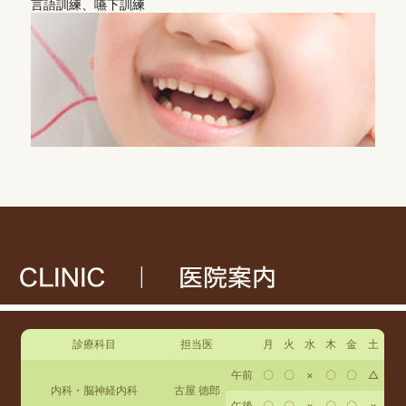
言語訓練、嚥下訓練
抗菌薬については厚生労働省のガイダンスに則り、適正に使用
いたします。
今後もマスクの着用、手指の消毒、院内の換気などの対策を実
施し、感染対策に努めていきます
【一
般名処方加算について
】
後発医薬品のある医薬品について、特定の商品名ではなく薬剤
成分をもとにした一般名処方を行う場合があります。
一般名処方によって特定の医薬品の供給が不足した場合でも、
患者様に必要な医薬品が提供しやくすなります。
※一般名処方とは、お薬の商品名ではなくお薬の有効成分を処
方せんに記載することです。
【
生活習慣病管理料（Ⅱ）について
】
当院では、高血圧・脂質異常症・糖尿病を主病名とする患者様
に対し、患者様個々に応じた目標設定、血圧や体重、食事、運
診療科目
担当医
月
火
水
木
金
土
動等の生活習慣に関する具体的な指導内容を記載した「療養計
画書」を作成し、より専門的・総合的な治療管理を行う「生活
午前
〇
〇
×
〇
〇
△
習慣病管理料（Ⅱ）」を算定しております。
内科・脳神経内科
古屋 徳郎
午後
〇
〇
×
〇
〇
×