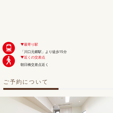
非課税世帯のかたは「がん検診自己負担金免除確認済書」のハ
ガキ・受診券（ハガキ） 【健康診査】 対象者：川口市在住で
生活保護を受給されているかた 40歳以上～ 予約時の持ち物
：診察券・受給者証・健康診査記録票・質問票 受付時間外で
も診察あるかたは、予約時の持ち物をご持参のうえご相談くだ
さい
2026/04/17
最寄り駅
田嶋医師 休診日のご案内
「川口元郷駅」より徒歩15分
８月25日 （火）
近くの交差点
朝日橋交差点近く
８月26日 （水）
８月27日 （木）
ご予約について
８月28日 （金）
８月29日 （土）
ご迷惑をおかけしますが、何卒よろしくお願いいたします。