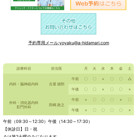
予約専用メール:yoyaku@a-hidamari.com
診療科目
担当医
月
火
水
木
金
土
午前
〇
〇
×
〇
〇
△
内科・脳神経内科
古屋 徳郎
午後
〇
〇
×
〇
〇
×
午前
×
〇
〇
〇
×
〇
外科・消化器内科
田嶋 政之
肛門外科
午後
×
〇
〇
〇
〇
×
午前（09:30～12:30）午後（14:30～17:30）
【休診日】日・祝
△は第2土曜のみになります。